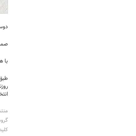
دوست
صمیم
با هم
طبق 
انتخ
منتش
گروه
کلید