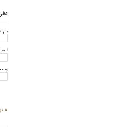
نظر
نام:
ا
ایمی
وب س
« نو